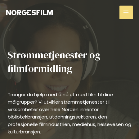
Hopp
Mai
rett
Men
til
innholdet
Strømmetjenester og
filmformidling
Trenger du hjelp med å nå ut med film til dine
målgrupper? Vi utvikler strømmetjenester til
virksomheter over hele Norden innenfor
bibliotekbransjen, utdanningssektoren, den
profesjonelle filmindustrien, mediehus, helsevesen og
kulturbransjen.