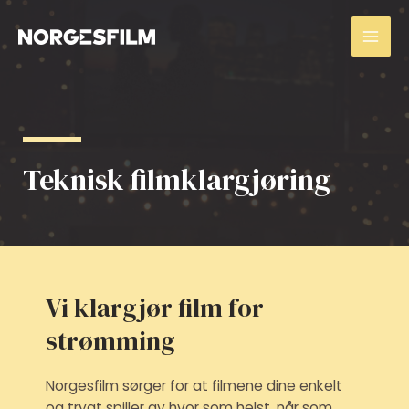
Hopp
Mai
rett
Men
til
innholdet
Teknisk filmklargjøring
Vi klargjør film for
strømming
Norgesfilm sørger for at filmene dine enkelt
og trygt spiller av hvor som helst, når som