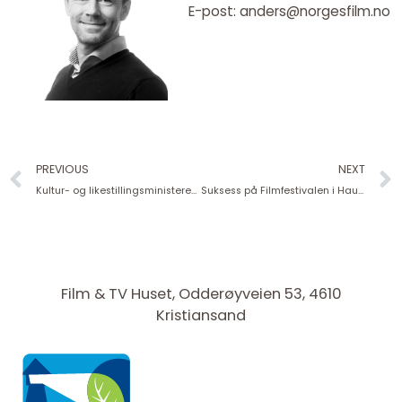
E-post: anders@norgesfilm.no
Prev
PREVIOUS
NEXT
Kultur- og likestillingsministeren på Bibliotekmøtet 2024
Suksess på Filmfestivalen i Haugesund
Film & TV Huset, Odderøyveien 53, 4610
Kristiansand