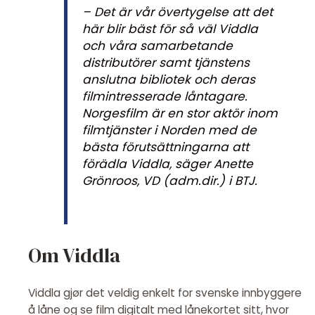
– Det är vår övertygelse att det
här blir bäst för så väl Viddla
och våra samarbetande
distributörer samt tjänstens
anslutna bibliotek och deras
filmintresserade låntagare.
Norgesfilm är en stor aktör inom
filmtjänster i Norden med de
bästa förutsättningarna att
förädla Viddla, säger Anette
Grönroos, VD (adm.dir.) i BTJ.
Om Viddla
Viddla gjør det veldig enkelt for svenske innbyggere
å låne og se film digitalt med lånekortet sitt, hvor