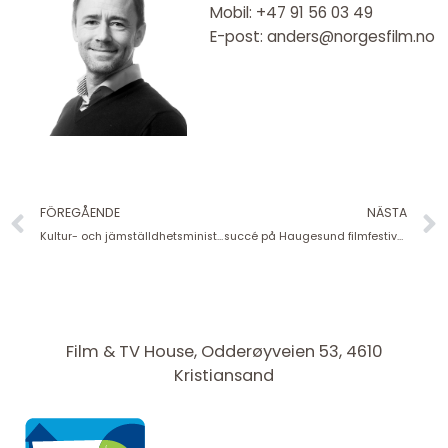
Mobil: +47 91 56 03 49
E-post: anders@norgesfilm.no
Föregående
FÖREGÅENDE
NÄSTA
Kultur- och jämställdhetsministern vid biblioteksmötet 2024
succé på Haugesund filmfestival
Film & TV House, Odderøyveien 53, 4610
Kristiansand