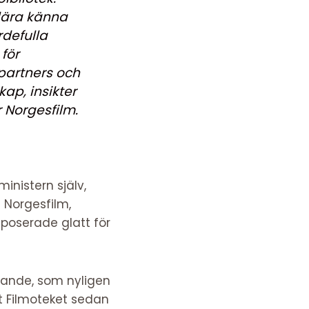
 lära känna
rdefulla
för
 partners och
ap, insikter
 Norgesfilm.
ministern själv,
 Norgesfilm,
 poserade glatt för
Grande, som nyligen
jt Filmoteket sedan