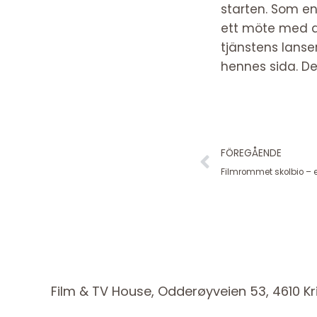
starten. Som en
ett möte med d
tjänstens lanser
hennes sida. Det
Föregåen
FÖREGÅENDE
Filmrommet skolbio – e
Film & TV House, Odderøyveien 53, 4610 Kr