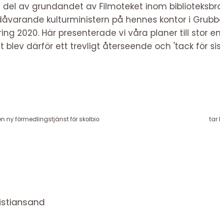
 del av grundandet av Filmoteket inom biblioteksb
åvarande kulturministern på hennes kontor i Grubb
ing 2020. Här presenterade vi våra planer till stor 
 blev därför ett trevligt återseende och 'tack för si
de
n ny förmedlingstjänst för skolbio
tar
istiansand