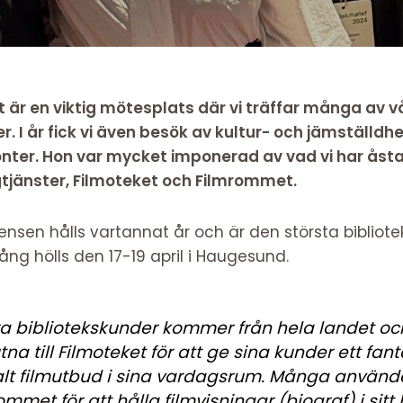
 är en viktig mötesplats där vi träffar många av v
r. I år fick vi även besök av kultur- och jämställd
monter. Hon var mycket imponerad av vad vi har å
tjänster, Filmoteket och Filmrommet.
rensen hålls vartannat år och är den största bibliot
ng hölls den 17-19 april i Haugesund.
a bibliotekskunder kommer från hela landet oc
tna till Filmoteket för att ge sina kunder ett fant
alt filmutbud i sina vardagsrum. Många använd
ommet för att hålla filmvisningar (biograf) i sitt 