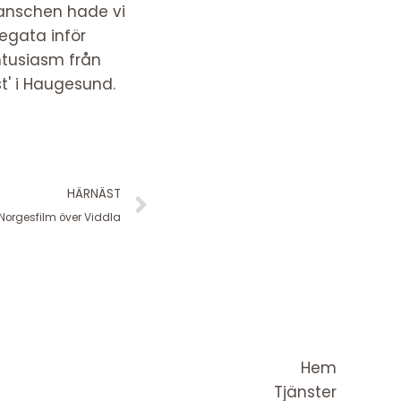
ranschen hade vi
egata inför
entusiasm från
st' i Haugesund.
Nästa
HÄRNÄST
 Norgesfilm över Viddla
Hem
Tjänster