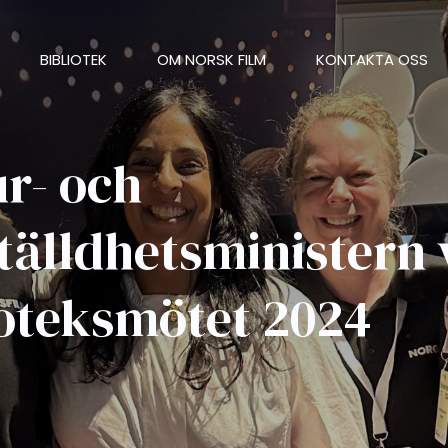
BIBLIOTEK
OM NORSK FILM
KONTAKTA OSS
ur- och
tälldhetsministern 
ioteksmötet 2024