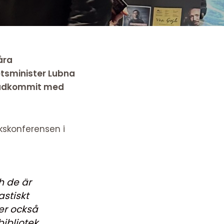
åra
hetsminister Lubna
stadkommit med
ekskonferensen i
h de är
astiskt
er också
bibliotek.