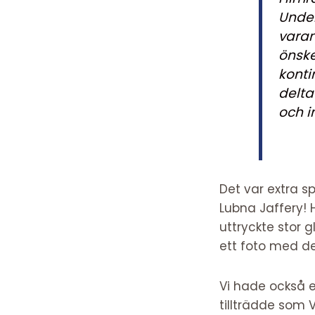
Under
varan
önske
konti
delta
och i
Det var extra sp
Lubna Jaffery! 
uttryckte stor 
ett foto med de
Vi hade också e
tillträdde som 