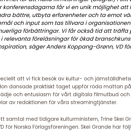
 konferensdagarna får vi en unik möjlighet att
dra bättre, utbyta erfarenheter och ta emot vä
mål och input som tas tillvara i organisationen 
nuerliga förbättringar. Vi får också tid att träffa
 i relevanta föreläsningar för ökad branschkunsk
nspiration, säger Anders Koppang-Grønn, VD för
eciellt att vi fick besök av kultur- och jämställdhets
Hon dansade praktiskt taget uppför röda mattan på
glädje och entusiasm för vårt digitala filmutbud och
lar av redaktionen för våra streamingtjänster.
tt samtal med tidigare kulturministern, Trine Skei 
VD för Norska Förlagsföreningen. Skei Grande har föl