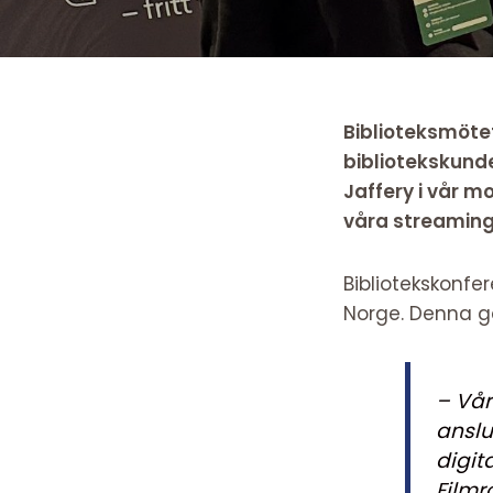
Biblioteksmötet
bibliotekskunde
Jaffery i vår 
våra streaming
Bibliotekskonfe
Norge. Denna gå
– Vår
anslu
digit
Filmr