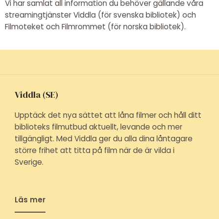
Vi har samlat all information du behöver gällande våra
streamingtjänster Viddla (för svenska bibliotek) och
Filmoteket och Filmrommet (för norska bibliotek).
Viddla (SE)
Upptäck det nya sättet att låna filmer och håll ditt
biblioteks filmutbud aktuellt, levande och mer
tillgängligt. Med Viddla ger du alla dina låntagare
större frihet att titta på film när de är vilda i
Sverige.
Läs mer