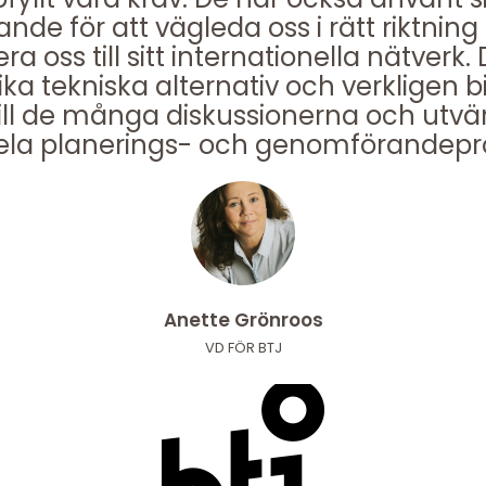
nde för att vägleda oss i rätt riktning
ra oss till sitt internationella nätverk
ika tekniska alternativ och verkligen 
ill de många diskussionerna och utvä
ela planerings- och genomförandepr
Anette Grönroos
VD FÖR BTJ