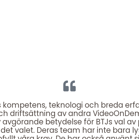
 kompetens, teknologi och breda erf
ch driftsättning av andra VideoOnDem
 avgörande betydelse för BTJs val av p
 det valet. Deras team har inte bara l
yllt våra krav. De har också använt s