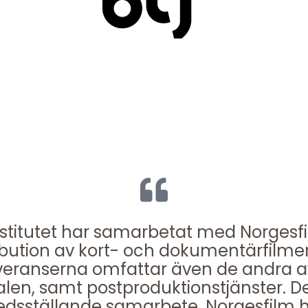
stitutet har samarbetat med Norgesf
bution av kort- och dokumentärfilmer ti
eranserna omfattar även de andra 
len, samt postproduktionstjänster. Det
redsställande samarbete. Norgesfilm har