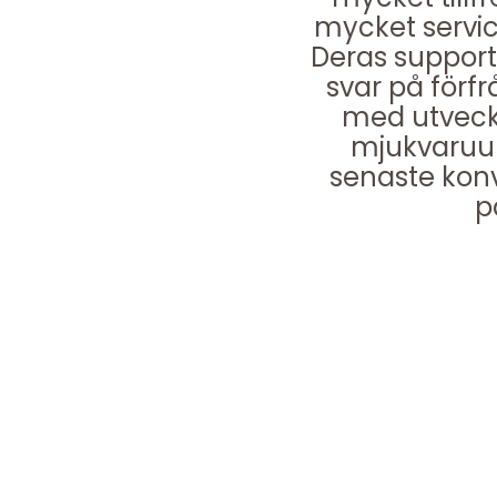
mycket service
Deras support 
svar på förfr
med utveckl
mjukvaruup
senaste kon
p