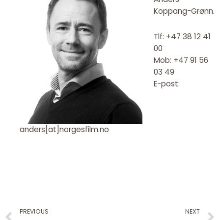
Koppang-Grønn.
Tlf: +47 38 12 41
00
Mob: +47 91 56
03 49
E-post:
anders[at]norgesfilm.no
Prev
PREVIOUS
NEXT