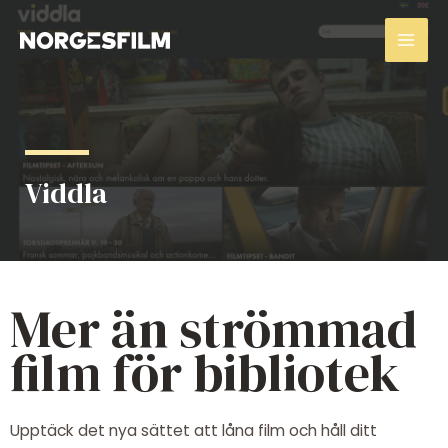
Hopp
Mai
rett
Men
til
innholdet
Viddla
Mer än strömmad
film för bibliotek
Upptäck det nya sättet att låna film och håll ditt