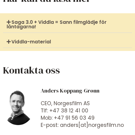
Saga 3.0 + Viddla = Sann filmglädje för
låntagarna!
Viddla-material
Kontakta oss
Anders Koppang-Grønn
CEO, Norgesfilm AS
Tlf: +47 38 12 41 00
Mob: +47 91 56 03 49
E-post: anders[at]norgesfilm.no