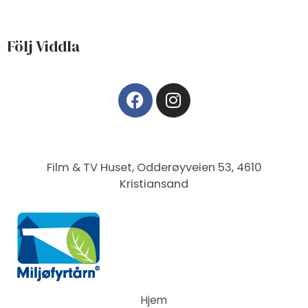
Följ Viddla
F
I
a
n
c
s
e
t
b
a
Film & TV Huset, Odderøyveien 53, 4610
o
g
Kristiansand
o
r
k
a
m
Hjem