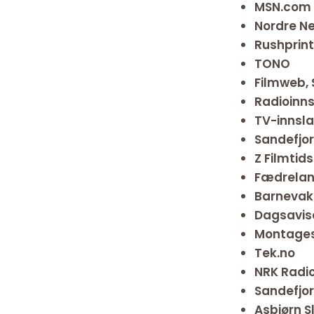
MSN.com
Nordre Ne
Rushprint
TONO
Filmweb,
Radioinns
TV-innsla
Sandefjor
Z Filmtid
Fædrelan
Barnevak
Dagsavis
Montage
Tek.no
NRK Radio
Sandefjor
Asbjørn S