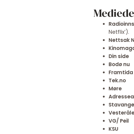
Mediede
Radioinn
Netflix’).
Nettsak 
Kinomaga
Din side
Bodø nu
Framtida
Tek.no
Møre
Adressea
Stavange
Vesteråle
VG/ Peil
KSU