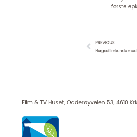
første ep
Prev
PREVIOUS
Norgesfilmkunde med 
Film & TV Huset, Odderøyveien 53, 4610 Kr