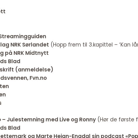
tt
 Streamingguiden
lag NRK Sørlandet
(Hopp frem til 3.kapittel – ‘Kan lå
g på NRK Midtnytt
ds Blad
sskrift (anmeldelse)
dsvennen, Fvn.no
ten
en
s
 – Julestemning med Live og Ronny
(Hør de første
ds Blad
lettemark og Marte Heian-Engdal sin podcast «Pop 