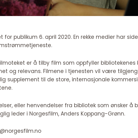
t for publikum 6. april 2020. En rekke medier har s
ilmstrømmetjeneste.
moteket er å tilby film som oppfyller bibliotekenes kr
het og relevans. Filmene i tjenesten vil være tilgjenge
dig supplement til de store, internasjonale kommersi
tene.
er, eller henvendelser fra bibliotek som ønsker å be
daglig leder i Norgesfilm, Anders Koppang-Grønn.
s@norgesfilm.no