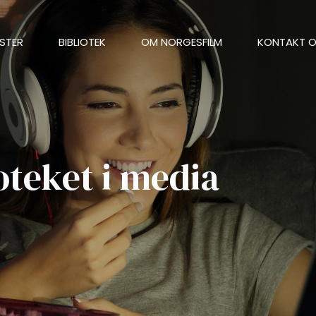
STER
BIBLIOTEK
OM NORGESFILM
KONTAKT 
oteket i media