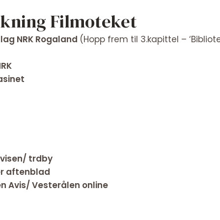
kning Filmoteket
slag NRK Rogaland
(Hopp frem til 3.kapittel – ‘Biblio
NRK
sinet
visen/ trdby
r aftenblad
n Avis/ Vesterålen online