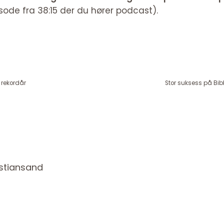
isode fra 38:15 der du hører podcast).
rekordår
Stor suksess på Bib
istiansand