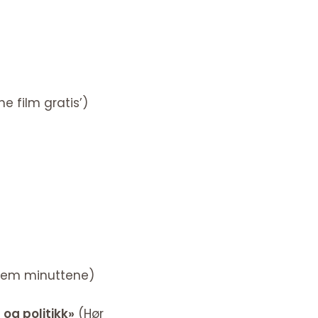
ne film gratis’)
 fem minuttene)
og politikk»
(Hør