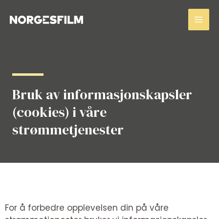
Hopp
Mai
rett
Men
til
innholdet
Bruk av informasjonskapsler
(cookies) i våre
strømmetjenester
For å forbedre opplevelsen din på våre